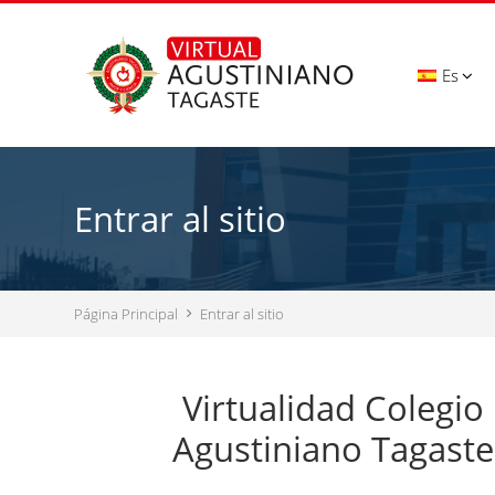
Salta al contenido principal
Es
Entrar al sitio
Página Principal
Entrar al sitio
Virtualidad Colegio
Agustiniano Tagaste