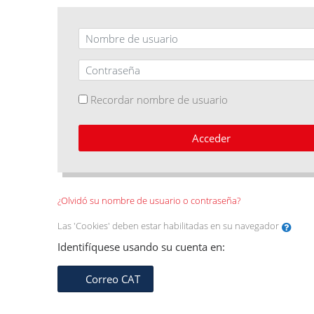
Nombre de usuario
Contraseña
Recordar nombre de usuario
Acceder
¿Olvidó su nombre de usuario o contraseña?
Las 'Cookies' deben estar habilitadas en su navegador
Identifíquese usando su cuenta en:
Correo CAT